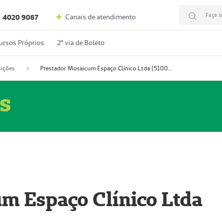
Faça s
Canais de atendimento
4020 9087
ursos Próprios
2º via de Boleto
ições
Prestador Mosaicum Espaço Clínico Ltda (51004352-0)
s
m Espaço Clínico Ltda