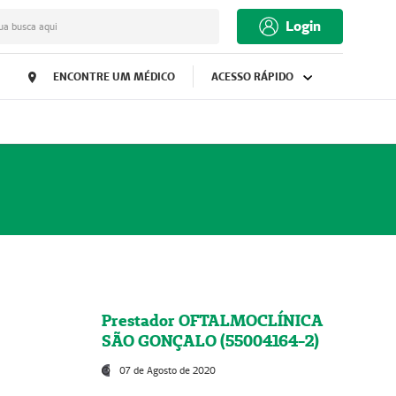
Login
ua busca aqui
ENCONTRE UM MÉDICO
ACESSO RÁPIDO
Prestador OFTALMOCLÍNICA
SÃO GONÇALO (55004164-2)
07 de Agosto de 2020