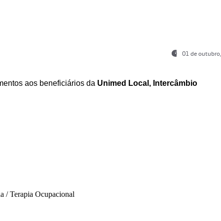
01 de outubro
entos aos beneficiários da
Unimed Local, Intercâmbio
ia / Terapia Ocupacional