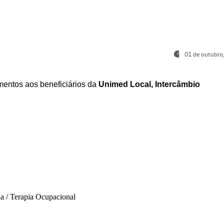
01 de outubro
entos aos beneficiários da
Unimed Local, Intercâmbio
ia / Terapia Ocupacional