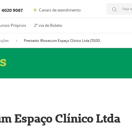
Faça s
Canais de atendimento
4020 9087
ursos Próprios
2º via de Boleto
ições
Prestador Mosaicum Espaço Clínico Ltda (51004352-0)
s
m Espaço Clínico Ltda