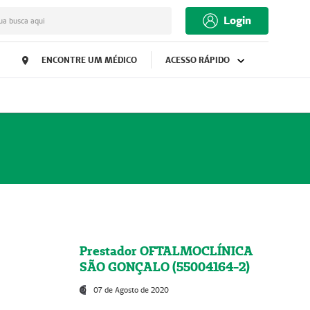
Login
ua busca aqui
ENCONTRE UM MÉDICO
ACESSO RÁPIDO
Prestador OFTALMOCLÍNICA
SÃO GONÇALO (55004164-2)
07 de Agosto de 2020