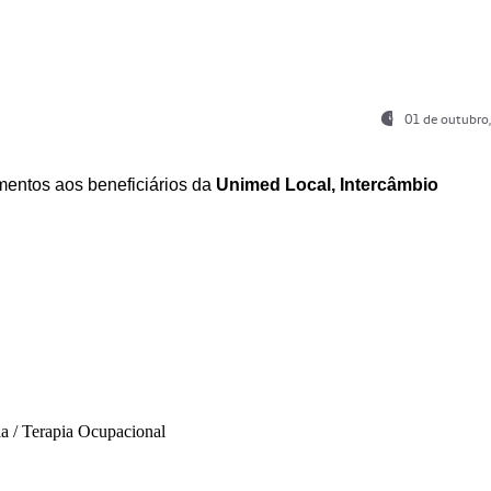
01 de outubro
entos aos beneficiários da
Unimed Local, Intercâmbio
ia / Terapia Ocupacional