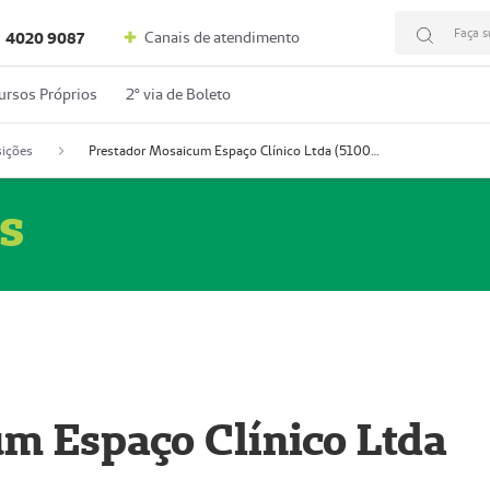
Faça s
Canais de atendimento
4020 9087
ursos Próprios
2º via de Boleto
ições
Prestador Mosaicum Espaço Clínico Ltda (51004352-0)
s
m Espaço Clínico Ltda