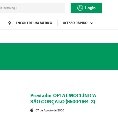
Login
ua busca aqui
ENCONTRE UM MÉDICO
ACESSO RÁPIDO
Prestador OFTALMOCLÍNICA
SÃO GONÇALO (55004164-2)
07 de Agosto de 2020