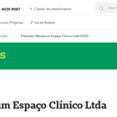
Faça s
Canais de atendimento
4020 9087
ursos Próprios
2º via de Boleto
ições
Prestador Mosaicum Espaço Clínico Ltda (51004352-0)
s
m Espaço Clínico Ltda