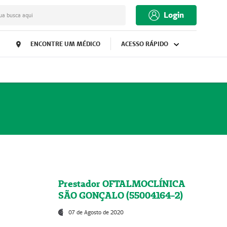
Login
ua busca aqui
ENCONTRE UM MÉDICO
ACESSO RÁPIDO
Prestador OFTALMOCLÍNICA
SÃO GONÇALO (55004164-2)
07 de Agosto de 2020