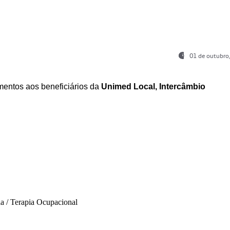
01 de outubro
entos aos beneficiários da
Unimed Local, Intercâmbio
ia / Terapia Ocupacional