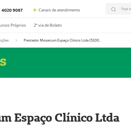
Faça s
Canais de atendimento
4020 9087
ursos Próprios
2º via de Boleto
ições
Prestador Mosaicum Espaço Clínico Ltda (51004352-0)
s
m Espaço Clínico Ltda