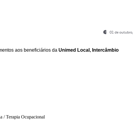
01 de outubro
entos aos beneficiários da
Unimed Local, Intercâmbio
ia / Terapia Ocupacional