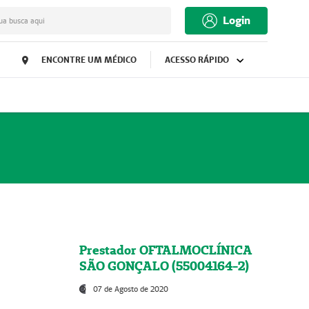
Login
ua busca aqui
ENCONTRE UM MÉDICO
ACESSO RÁPIDO
Prestador OFTALMOCLÍNICA
SÃO GONÇALO (55004164-2)
07 de Agosto de 2020