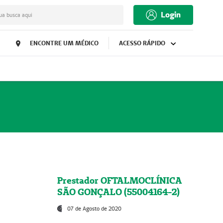
Login
ua busca aqui
ENCONTRE UM MÉDICO
ACESSO RÁPIDO
Prestador OFTALMOCLÍNICA
SÃO GONÇALO (55004164-2)
07 de Agosto de 2020