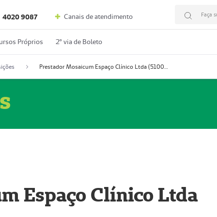
Faça s
Canais de atendimento
4020 9087
ursos Próprios
2º via de Boleto
ições
Prestador Mosaicum Espaço Clínico Ltda (51004352-0)
s
m Espaço Clínico Ltda