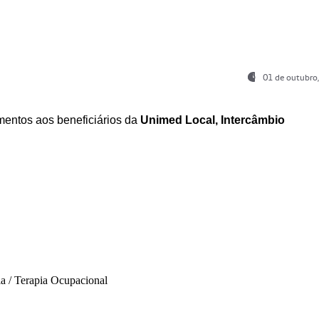
01 de outubro
entos aos beneficiários da
Unimed Local, Intercâmbio
ia / Terapia Ocupacional