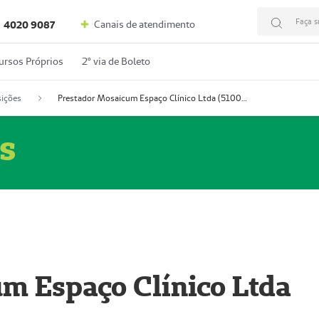
Faça s
Canais de atendimento
4020 9087
ursos Próprios
2º via de Boleto
ições
Prestador Mosaicum Espaço Clínico Ltda (51004352-0)
s
m Espaço Clínico Ltda