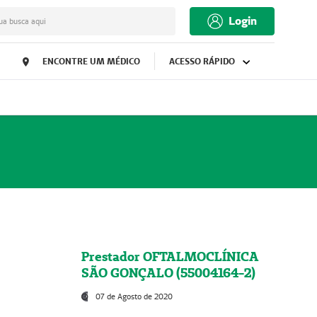
Login
ua busca aqui
ENCONTRE UM MÉDICO
ACESSO RÁPIDO
Prestador OFTALMOCLÍNICA
SÃO GONÇALO (55004164-2)
07 de Agosto de 2020