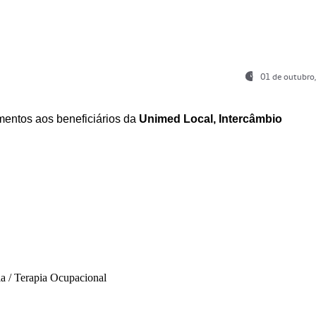
01 de outubro
entos aos beneficiários da
Unimed Local, Intercâmbio
ia / Terapia Ocupacional