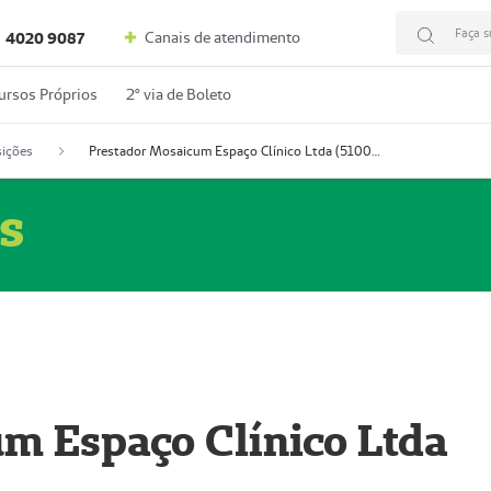
Faça s
Canais de atendimento
4020 9087
ursos Próprios
2º via de Boleto
ições
Prestador Mosaicum Espaço Clínico Ltda (51004352-0)
s
m Espaço Clínico Ltda