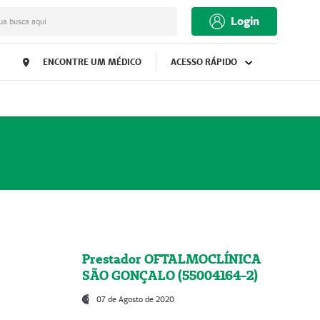
Login
ua busca aqui
ENCONTRE UM MÉDICO
ACESSO RÁPIDO
Prestador OFTALMOCLÍNICA
SÃO GONÇALO (55004164-2)
07 de Agosto de 2020