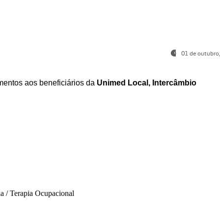
01 de outubro
entos aos beneficiários da
Unimed Local, Intercâmbio
ia / Terapia Ocupacional