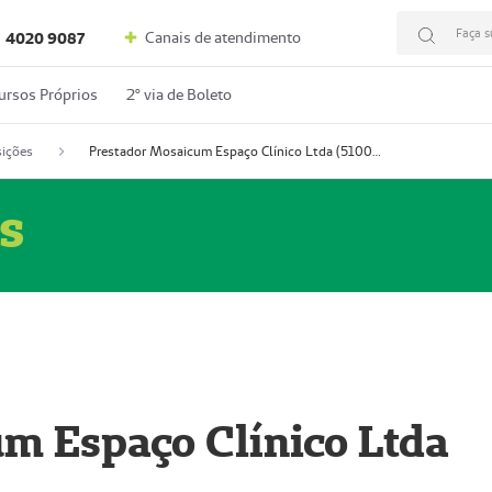
Faça s
Canais de atendimento
4020 9087
ursos Próprios
2º via de Boleto
ições
Prestador Mosaicum Espaço Clínico Ltda (51004352-0)
s
m Espaço Clínico Ltda