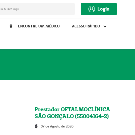
Login
ua busca aqui
ENCONTRE UM MÉDICO
ACESSO RÁPIDO
Prestador OFTALMOCLÍNICA
SÃO GONÇALO (55004164-2)
07 de Agosto de 2020