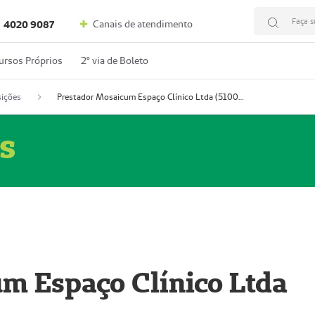
Faça s
Canais de atendimento
4020 9087
ursos Próprios
2º via de Boleto
ições
Prestador Mosaicum Espaço Clínico Ltda (51004352-0)
s
m Espaço Clínico Ltda