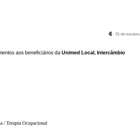
01 de outubro
entos aos beneficiários da
Unimed Local, Intercâmbio
ia / Terapia Ocupacional