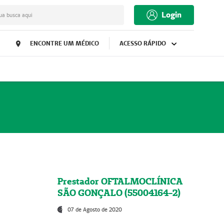
Login
ua busca aqui
ENCONTRE UM MÉDICO
ACESSO RÁPIDO
Prestador OFTALMOCLÍNICA
SÃO GONÇALO (55004164-2)
07 de Agosto de 2020