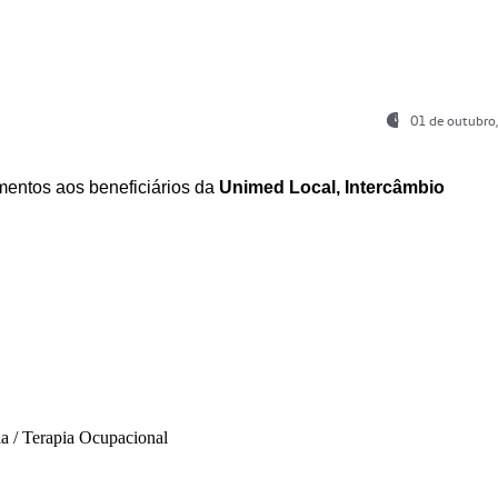
01 de outubro
entos aos beneficiários da
Unimed Local, Intercâmbio
ia / Terapia Ocupacional