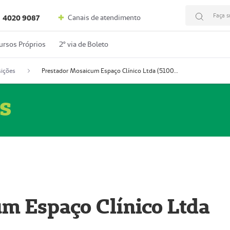
Faça s
Canais de atendimento
4020 9087
ursos Próprios
2º via de Boleto
ições
Prestador Mosaicum Espaço Clínico Ltda (51004352-0)
s
m Espaço Clínico Ltda