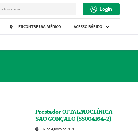
Login
ua busca aqui
ENCONTRE UM MÉDICO
ACESSO RÁPIDO
Prestador OFTALMOCLÍNICA
SÃO GONÇALO (55004164-2)
07 de Agosto de 2020