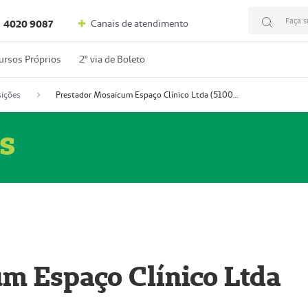
Faça s
Canais de atendimento
4020 9087
ursos Próprios
2º via de Boleto
ições
Prestador Mosaicum Espaço Clínico Ltda (51004352-0)
s
m Espaço Clínico Ltda