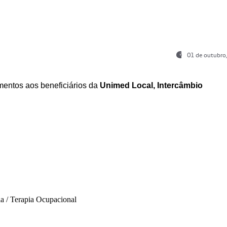
01 de outubro
entos aos beneficiários da
Unimed Local, Intercâmbio
ia / Terapia Ocupacional