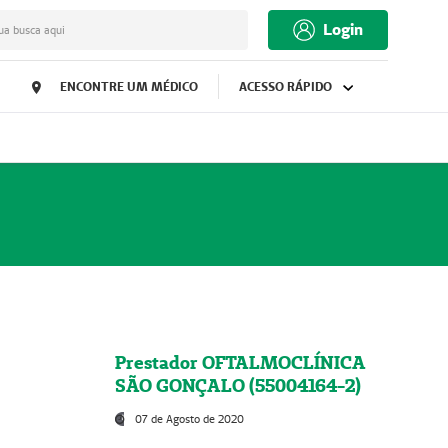
Login
ua busca aqui
ENCONTRE UM MÉDICO
ACESSO RÁPIDO
Prestador OFTALMOCLÍNICA
SÃO GONÇALO (55004164-2)
07 de Agosto de 2020