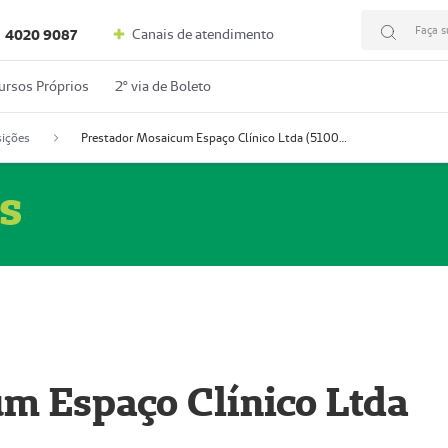
Faça s
Canais de atendimento
4020 9087
ursos Próprios
2º via de Boleto
ições
Prestador Mosaicum Espaço Clínico Ltda (51004352-0)
s
m Espaço Clínico Ltda