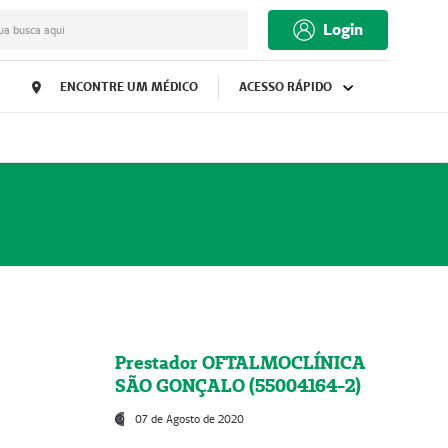
Login
ua busca aqui
ENCONTRE UM MÉDICO
ACESSO RÁPIDO
Prestador OFTALMOCLÍNICA
SÃO GONÇALO (55004164-2)
07 de Agosto de 2020