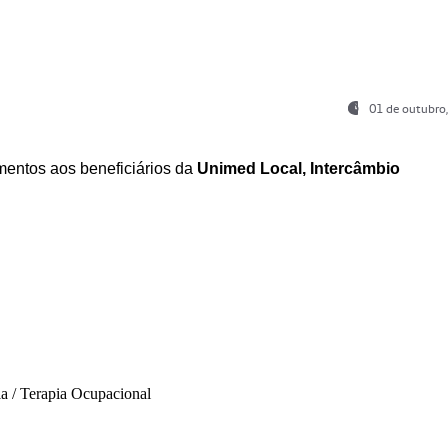
01 de outubro
entos aos beneficiários da
Unimed Local, Intercâmbio
ia / Terapia Ocupacional