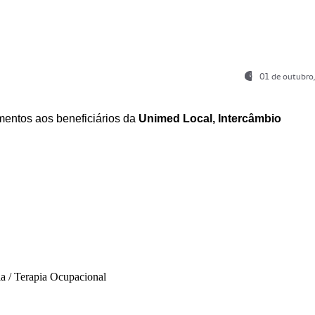
01 de outubro
entos aos beneficiários da
Unimed Local, Intercâmbio
ia / Terapia Ocupacional