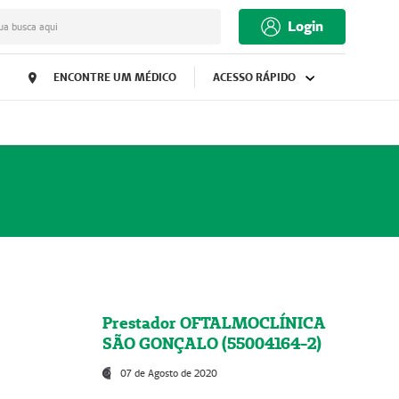
Login
ua busca aqui
ENCONTRE UM MÉDICO
ACESSO RÁPIDO
Prestador OFTALMOCLÍNICA
SÃO GONÇALO (55004164-2)
07 de Agosto de 2020