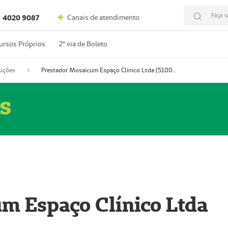
Faça s
Canais de atendimento
4020 9087
ursos Próprios
2º via de Boleto
ições
Prestador Mosaicum Espaço Clínico Ltda (51004352-0)
s
m Espaço Clínico Ltda