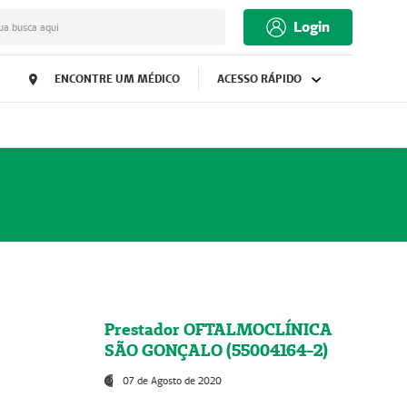
Login
ua busca aqui
ENCONTRE UM MÉDICO
ACESSO RÁPIDO
Prestador OFTALMOCLÍNICA
SÃO GONÇALO (55004164-2)
07 de Agosto de 2020