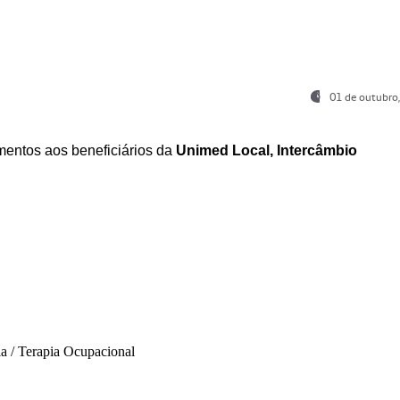
01 de outubro
entos aos beneficiários da
Unimed Local, Intercâmbio
ia / Terapia Ocupacional