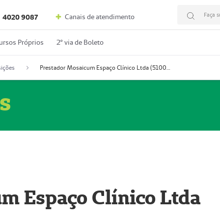
Faça s
Canais de atendimento
4020 9087
ursos Próprios
2º via de Boleto
ições
Prestador Mosaicum Espaço Clínico Ltda (51004352-0)
s
m Espaço Clínico Ltda