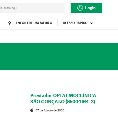
Login
ua busca aqui
ENCONTRE UM MÉDICO
ACESSO RÁPIDO
Prestador OFTALMOCLÍNICA
SÃO GONÇALO (55004164-2)
07 de Agosto de 2020