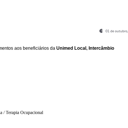
01 de outubro
entos aos beneficiários da
Unimed Local, Intercâmbio
ia / Terapia Ocupacional