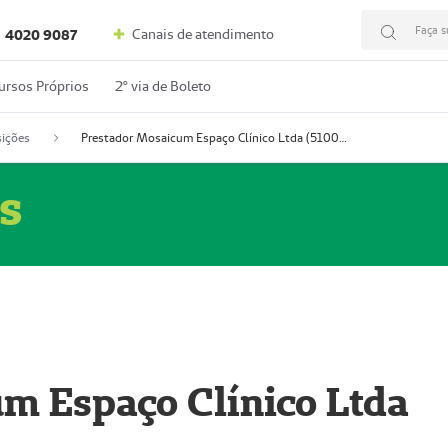
Faça s
Canais de atendimento
4020 9087
ursos Próprios
2º via de Boleto
ições
Prestador Mosaicum Espaço Clínico Ltda (51004352-0)
s
m Espaço Clínico Ltda