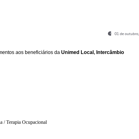
01 de outubro
entos aos beneficiários da
Unimed Local, Intercâmbio
ia / Terapia Ocupacional