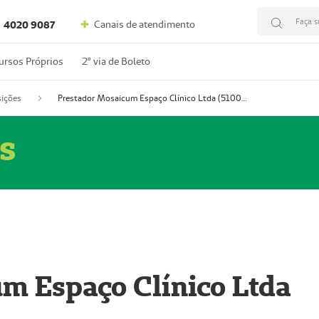
Faça s
Canais de atendimento
4020 9087
ursos Próprios
2º via de Boleto
ições
Prestador Mosaicum Espaço Clínico Ltda (51004352-0)
s
m Espaço Clínico Ltda