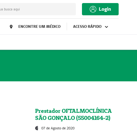
Login
ua busca aqui
ENCONTRE UM MÉDICO
ACESSO RÁPIDO
Prestador OFTALMOCLÍNICA
SÃO GONÇALO (55004164-2)
07 de Agosto de 2020