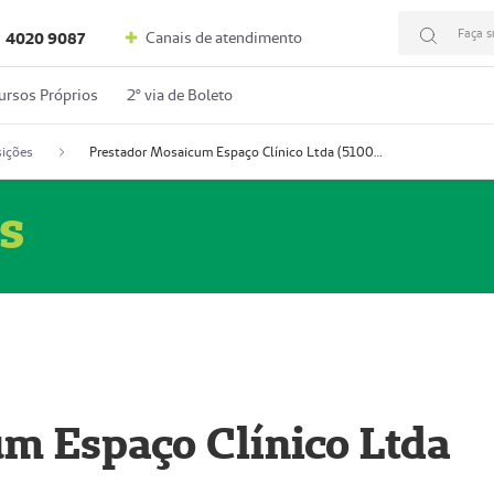
Faça s
Canais de atendimento
4020 9087
ursos Próprios
2º via de Boleto
ições
Prestador Mosaicum Espaço Clínico Ltda (51004352-0)
s
m Espaço Clínico Ltda