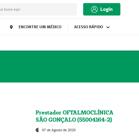
Login
ua busca aqui
ENCONTRE UM MÉDICO
ACESSO RÁPIDO
Prestador OFTALMOCLÍNICA
SÃO GONÇALO (55004164-2)
07 de Agosto de 2020