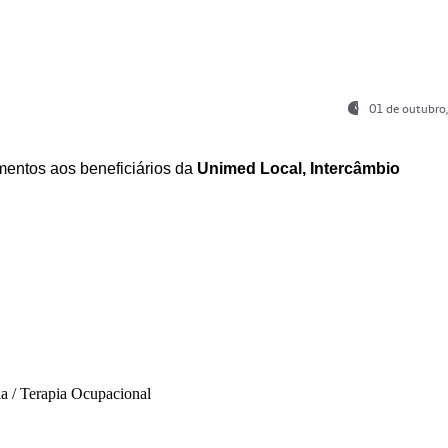
01 de outubro
entos aos beneficiários da
Unimed Local, Intercâmbio
ia / Terapia Ocupacional