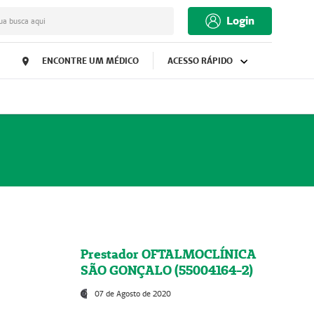
Login
ua busca aqui
ENCONTRE UM MÉDICO
ACESSO RÁPIDO
Prestador OFTALMOCLÍNICA
SÃO GONÇALO (55004164-2)
07 de Agosto de 2020