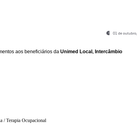
01 de outubro
entos aos beneficiários da
Unimed Local, Intercâmbio
ia / Terapia Ocupacional