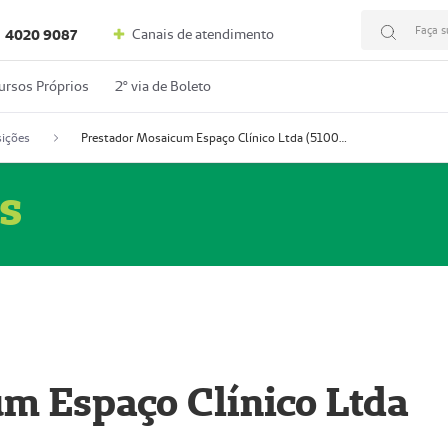
Faça s
Canais de atendimento
4020 9087
ursos Próprios
2º via de Boleto
ições
Prestador Mosaicum Espaço Clínico Ltda (51004352-0)
s
m Espaço Clínico Ltda