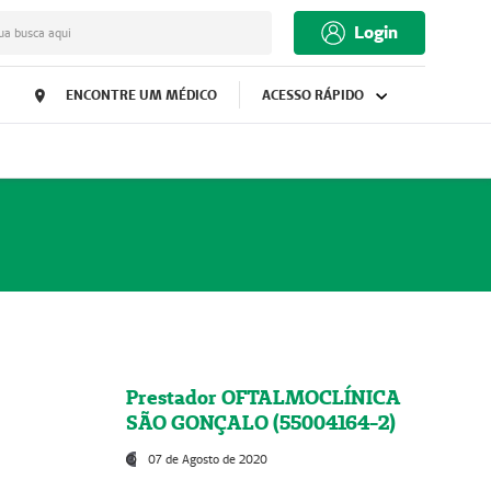
Login
ua busca aqui
ENCONTRE UM MÉDICO
ACESSO RÁPIDO
Prestador OFTALMOCLÍNICA
SÃO GONÇALO (55004164-2)
07 de Agosto de 2020