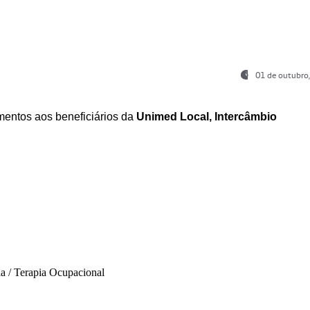
01 de outubro
entos aos beneficiários da
Unimed Local, Intercâmbio
ia / Terapia Ocupacional