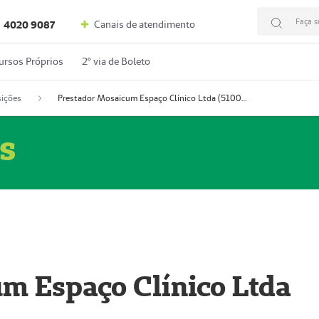
Faça s
Canais de atendimento
4020 9087
ursos Próprios
2º via de Boleto
ições
Prestador Mosaicum Espaço Clínico Ltda (51004352-0)
s
m Espaço Clínico Ltda