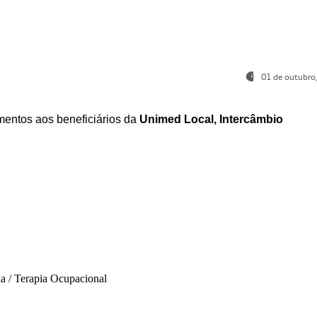
01 de outubro
entos aos beneficiários da
Unimed Local, Intercâmbio
ia / Terapia Ocupacional