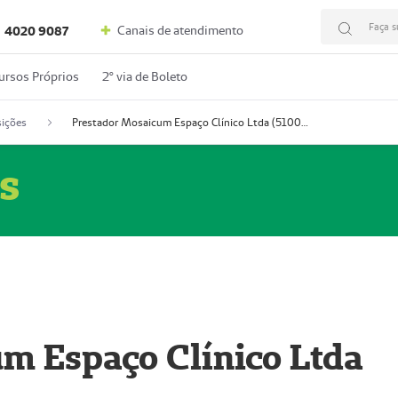
Faça s
Canais de atendimento
4020 9087
ursos Próprios
2º via de Boleto
ições
Prestador Mosaicum Espaço Clínico Ltda (51004352-0)
s
m Espaço Clínico Ltda