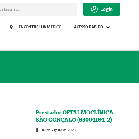
Login
ua busca aqui
ENCONTRE UM MÉDICO
ACESSO RÁPIDO
Prestador OFTALMOCLÍNICA
SÃO GONÇALO (55004164-2)
07 de Agosto de 2020