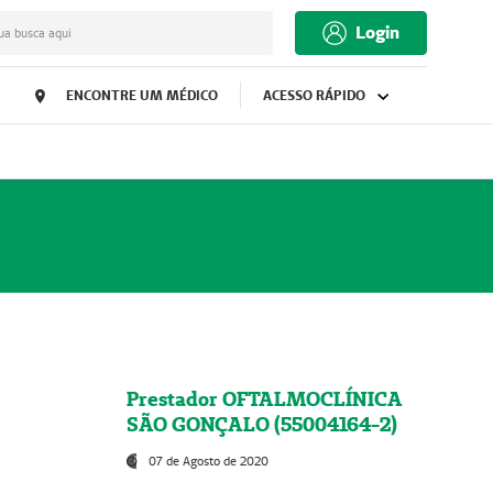
Login
ua busca aqui
ENCONTRE UM MÉDICO
ACESSO RÁPIDO
Prestador OFTALMOCLÍNICA
SÃO GONÇALO (55004164-2)
07 de Agosto de 2020