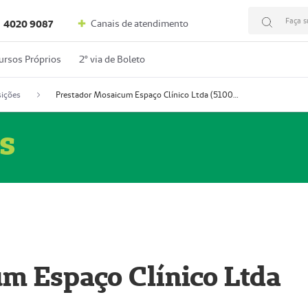
Faça s
Canais de atendimento
4020 9087
ursos Próprios
2º via de Boleto
ições
Prestador Mosaicum Espaço Clínico Ltda (51004352-0)
s
m Espaço Clínico Ltda