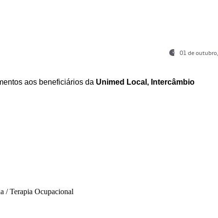
01 de outubro
entos aos beneficiários da
Unimed Local, Intercâmbio
ia / Terapia Ocupacional