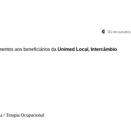
01 de outubro
entos aos beneficiários da
Unimed Local, Intercâmbio
ia / Terapia Ocupacional