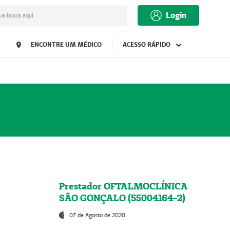
Login
ua busca aqui
ENCONTRE UM MÉDICO
ACESSO RÁPIDO
Prestador OFTALMOCLÍNICA
SÃO GONÇALO (55004164-2)
07 de Agosto de 2020