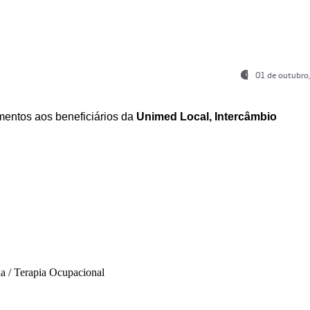
01 de outubro
entos aos beneficiários da
Unimed Local, Intercâmbio
ia / Terapia Ocupacional