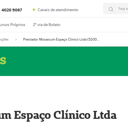
Faça s
Canais de atendimento
4020 9087
ursos Próprios
2º via de Boleto
ições
Prestador Mosaicum Espaço Clínico Ltda (51004352-0)
s
m Espaço Clínico Ltda