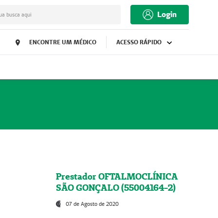
Login
ua busca aqui
ENCONTRE UM MÉDICO
ACESSO RÁPIDO
Prestador OFTALMOCLÍNICA
SÃO GONÇALO (55004164-2)
07 de Agosto de 2020