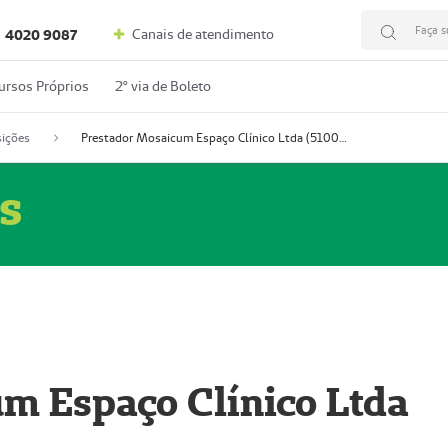
Faça s
Canais de atendimento
4020 9087
ursos Próprios
2º via de Boleto
ições
Prestador Mosaicum Espaço Clínico Ltda (51004352-0)
s
m Espaço Clínico Ltda