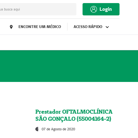
Login
ua busca aqui
ENCONTRE UM MÉDICO
ACESSO RÁPIDO
Prestador OFTALMOCLÍNICA
SÃO GONÇALO (55004164-2)
07 de Agosto de 2020