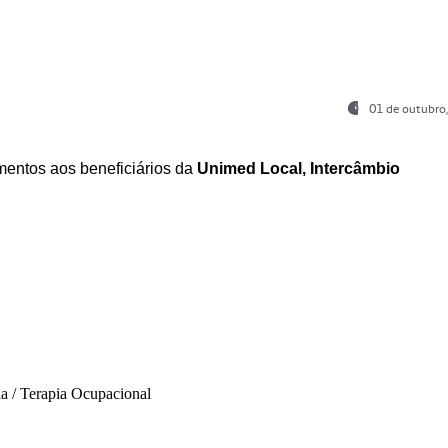
01 de outubro
entos aos beneficiários da
Unimed Local, Intercâmbio
ia / Terapia Ocupacional