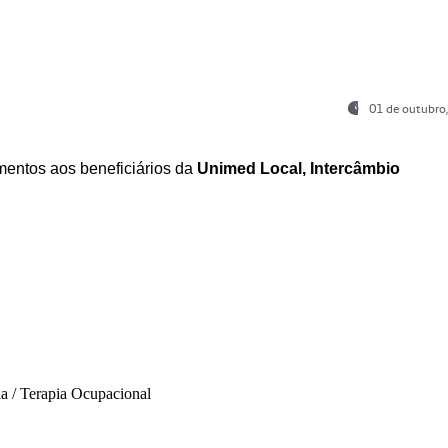
01 de outubro
entos aos beneficiários da
Unimed Local, Intercâmbio
ia / Terapia Ocupacional