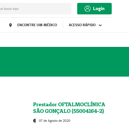
Login
ua busca aqui
ENCONTRE UM MÉDICO
ACESSO RÁPIDO
Prestador OFTALMOCLÍNICA
SÃO GONÇALO (55004164-2)
07 de Agosto de 2020