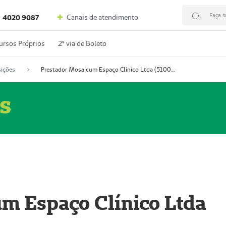
Faça s
Canais de atendimento
4020 9087
ursos Próprios
2º via de Boleto
ições
Prestador Mosaicum Espaço Clínico Ltda (51004352-0)
s
m Espaço Clínico Ltda