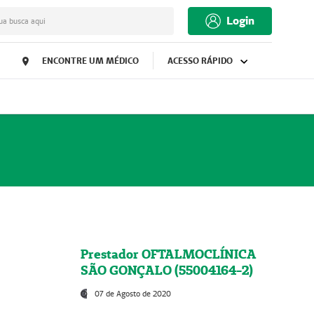
Login
ua busca aqui
ENCONTRE UM MÉDICO
ACESSO RÁPIDO
Prestador OFTALMOCLÍNICA
SÃO GONÇALO (55004164-2)
07 de Agosto de 2020