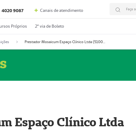
Faça s
Canais de atendimento
4020 9087
ursos Próprios
2º via de Boleto
ições
Prestador Mosaicum Espaço Clínico Ltda (51004352-0)
s
m Espaço Clínico Ltda