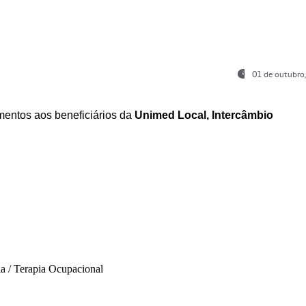
01 de outubro
entos aos beneficiários da
Unimed Local, Intercâmbio
ia / Terapia Ocupacional