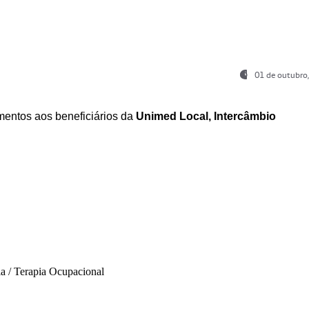
01 de outubro
entos aos beneficiários da
Unimed Local, Intercâmbio
ia / Terapia Ocupacional