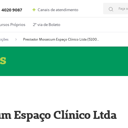
Faça s
Canais de atendimento
4020 9087
ursos Próprios
2º via de Boleto
ições
Prestador Mosaicum Espaço Clínico Ltda (51004352-0)
s
m Espaço Clínico Ltda