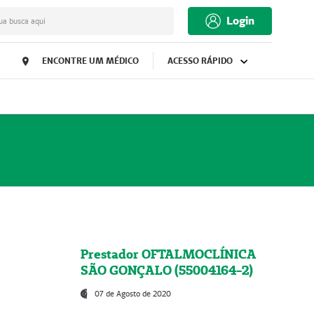
Login
ua busca aqui
ENCONTRE UM MÉDICO
ACESSO RÁPIDO
Prestador OFTALMOCLÍNICA
SÃO GONÇALO (55004164-2)
07 de Agosto de 2020