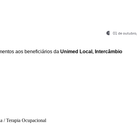
01 de outubro
entos aos beneficiários da
Unimed Local, Intercâmbio
ia / Terapia Ocupacional