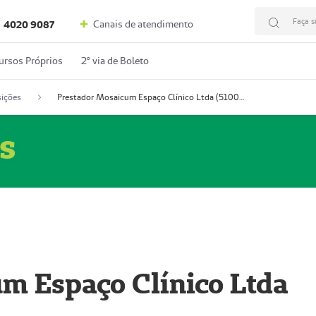
Faça s
Canais de atendimento
4020 9087
ursos Próprios
2º via de Boleto
ições
Prestador Mosaicum Espaço Clínico Ltda (51004352-0)
s
m Espaço Clínico Ltda