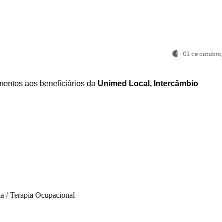
01 de outubro
entos aos beneficiários da
Unimed Local, Intercâmbio
ia / Terapia Ocupacional