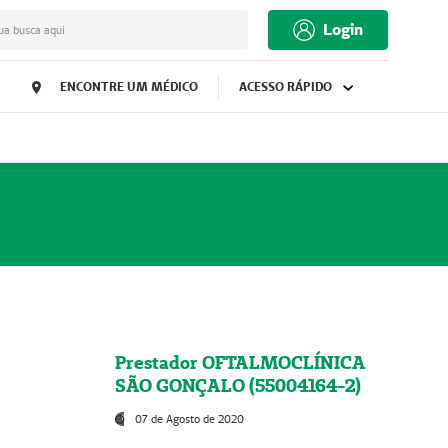
Login
ua busca aqui
ENCONTRE UM MÉDICO
ACESSO RÁPIDO
Prestador OFTALMOCLÍNICA
SÃO GONÇALO (55004164-2)
07 de Agosto de 2020