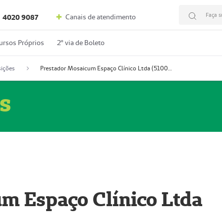
Faça s
Canais de atendimento
4020 9087
ursos Próprios
2º via de Boleto
ições
Prestador Mosaicum Espaço Clínico Ltda (51004352-0)
s
m Espaço Clínico Ltda