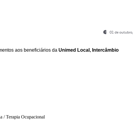
01 de outubro
entos aos beneficiários da
Unimed Local, Intercâmbio
ia / Terapia Ocupacional