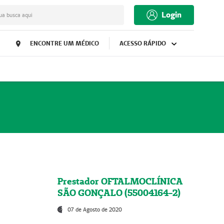
Login
ua busca aqui
ENCONTRE UM MÉDICO
ACESSO RÁPIDO
Prestador OFTALMOCLÍNICA
SÃO GONÇALO (55004164-2)
07 de Agosto de 2020