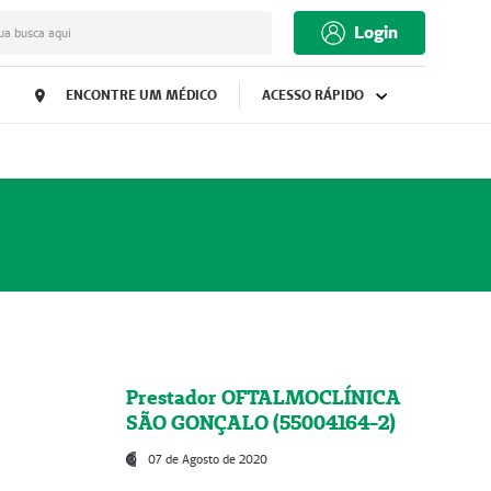
Login
ua busca aqui
ENCONTRE UM MÉDICO
ACESSO RÁPIDO
Prestador OFTALMOCLÍNICA
SÃO GONÇALO (55004164-2)
07 de Agosto de 2020