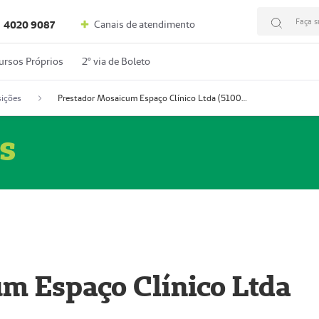
Faça s
Canais de atendimento
4020 9087
ursos Próprios
2º via de Boleto
ições
Prestador Mosaicum Espaço Clínico Ltda (51004352-0)
s
m Espaço Clínico Ltda