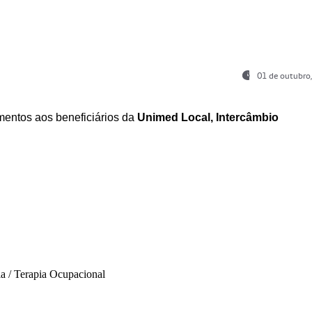
01 de outubro
entos aos beneficiários da
Unimed Local, Intercâmbio
ia / Terapia Ocupacional