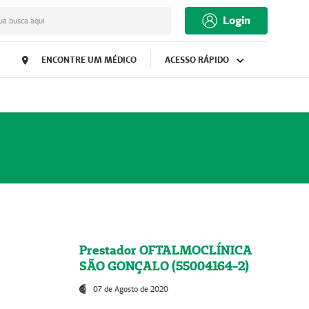
Login
ua busca aqui
ENCONTRE UM MÉDICO
ACESSO RÁPIDO
Prestador OFTALMOCLÍNICA
SÃO GONÇALO (55004164-2)
07 de Agosto de 2020