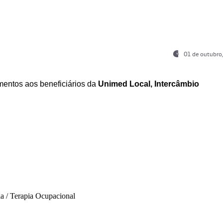
01 de outubro
entos aos beneficiários da
Unimed Local, Intercâmbio
ia / Terapia Ocupacional