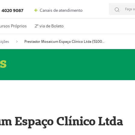
Faça s
Canais de atendimento
4020 9087
ursos Próprios
2º via de Boleto
ições
Prestador Mosaicum Espaço Clínico Ltda (51004352-0)
s
m Espaço Clínico Ltda