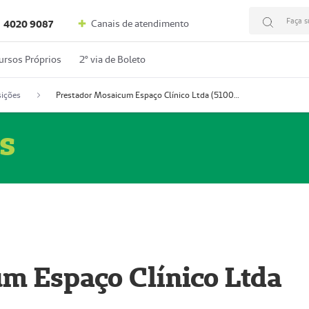
Faça s
Canais de atendimento
4020 9087
ursos Próprios
2º via de Boleto
ições
Prestador Mosaicum Espaço Clínico Ltda (51004352-0)
s
m Espaço Clínico Ltda