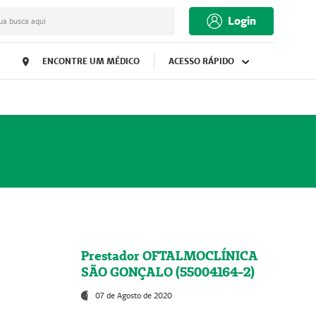
Login
ua busca aqui
ENCONTRE UM MÉDICO
ACESSO RÁPIDO
Prestador OFTALMOCLÍNICA
SÃO GONÇALO (55004164-2)
07 de Agosto de 2020