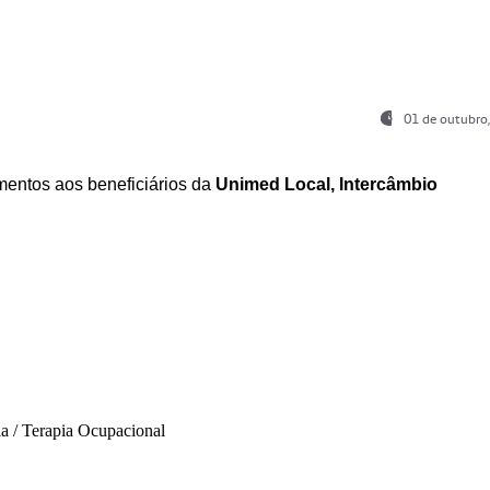
01 de outubro
entos aos beneficiários da
Unimed Local, Intercâmbio
ia / Terapia Ocupacional