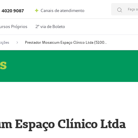
Faça s
Canais de atendimento
4020 9087
ursos Próprios
2º via de Boleto
ições
Prestador Mosaicum Espaço Clínico Ltda (51004352-0)
s
m Espaço Clínico Ltda