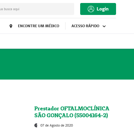
Login
ua busca aqui
ENCONTRE UM MÉDICO
ACESSO RÁPIDO
Prestador OFTALMOCLÍNICA
SÃO GONÇALO (55004164-2)
07 de Agosto de 2020