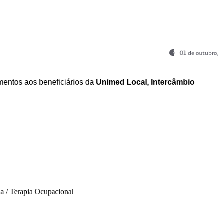
01 de outubro
entos aos beneficiários da
Unimed Local, Intercâmbio
ia / Terapia Ocupacional