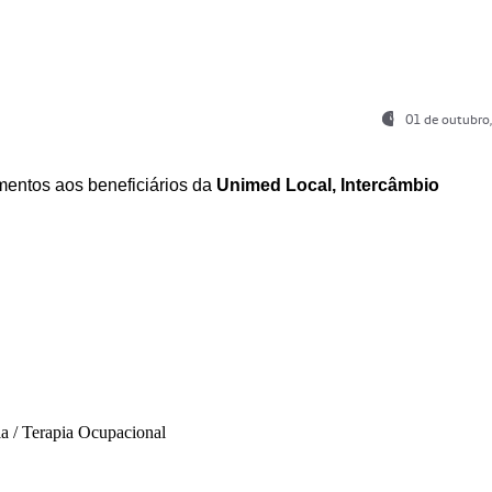
01 de outubro
entos aos beneficiários da
Unimed Local, Intercâmbio
ia / Terapia Ocupacional