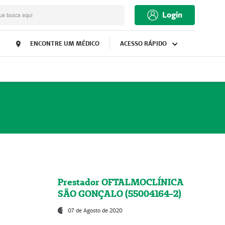
Login
ua busca aqui
ENCONTRE UM MÉDICO
ACESSO RÁPIDO
Prestador OFTALMOCLÍNICA
SÃO GONÇALO (55004164-2)
07 de Agosto de 2020