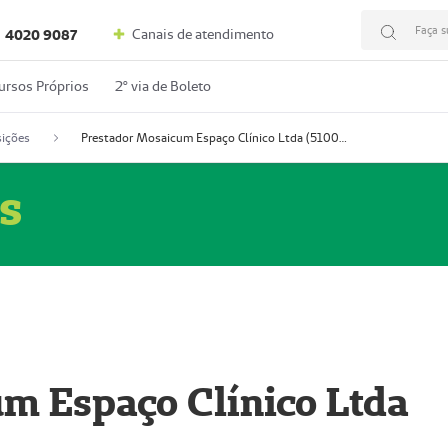
Faça s
Canais de atendimento
4020 9087
ursos Próprios
2º via de Boleto
ições
Prestador Mosaicum Espaço Clínico Ltda (51004352-0)
s
m Espaço Clínico Ltda