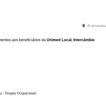
01 de outubro
entos aos beneficiários da
Unimed Local, Intercâmbio
ia / Terapia Ocupacional