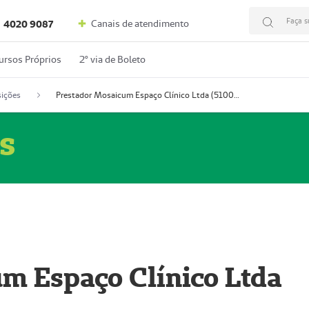
Faça s
Canais de atendimento
4020 9087
ursos Próprios
2º via de Boleto
ições
Prestador Mosaicum Espaço Clínico Ltda (51004352-0)
s
m Espaço Clínico Ltda