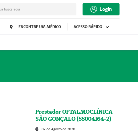
Login
ua busca aqui
ENCONTRE UM MÉDICO
ACESSO RÁPIDO
Prestador OFTALMOCLÍNICA
SÃO GONÇALO (55004164-2)
07 de Agosto de 2020