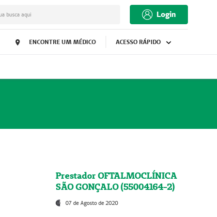
Login
ua busca aqui
ENCONTRE UM MÉDICO
ACESSO RÁPIDO
Prestador OFTALMOCLÍNICA
SÃO GONÇALO (55004164-2)
07 de Agosto de 2020