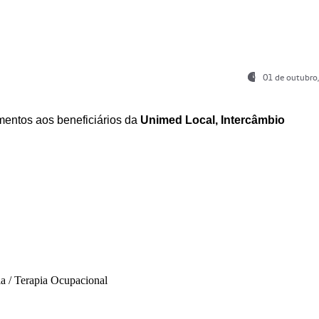
01 de outubro
entos aos beneficiários da
Unimed Local, Intercâmbio
ia / Terapia Ocupacional