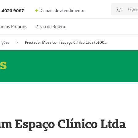
Faça s
Canais de atendimento
4020 9087
ursos Próprios
2º via de Boleto
ições
Prestador Mosaicum Espaço Clínico Ltda (51004352-0)
s
m Espaço Clínico Ltda