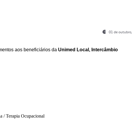
01 de outubro
entos aos beneficiários da
Unimed Local, Intercâmbio
ia / Terapia Ocupacional