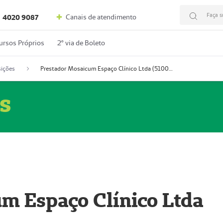
Faça s
Canais de atendimento
4020 9087
ursos Próprios
2º via de Boleto
ições
Prestador Mosaicum Espaço Clínico Ltda (51004352-0)
s
m Espaço Clínico Ltda