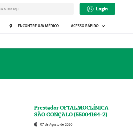
Login
ua busca aqui
ENCONTRE UM MÉDICO
ACESSO RÁPIDO
Prestador OFTALMOCLÍNICA
SÃO GONÇALO (55004164-2)
07 de Agosto de 2020