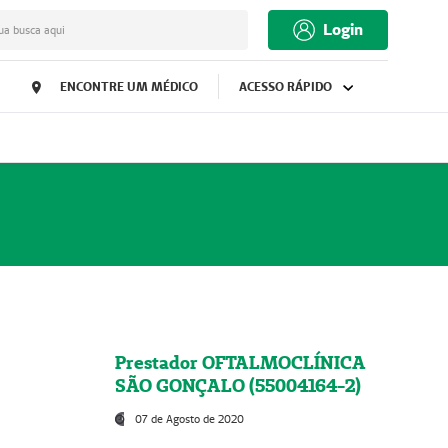
Login
ua busca aqui
ENCONTRE UM MÉDICO
ACESSO RÁPIDO
Prestador OFTALMOCLÍNICA
SÃO GONÇALO (55004164-2)
07 de Agosto de 2020