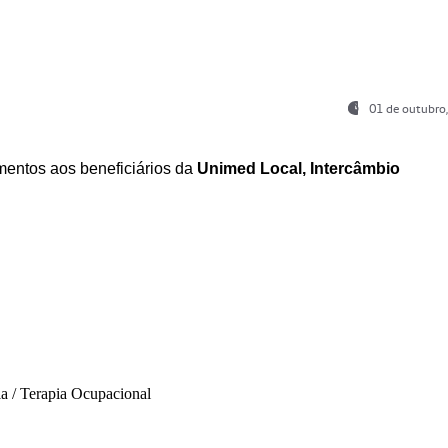
01 de outubro
entos aos beneficiários da
Unimed Local, Intercâmbio
ia / Terapia Ocupacional