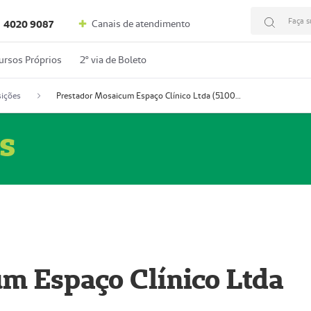
Faça s
Canais de atendimento
4020 9087
ursos Próprios
2º via de Boleto
ições
Prestador Mosaicum Espaço Clínico Ltda (51004352-0)
s
m Espaço Clínico Ltda