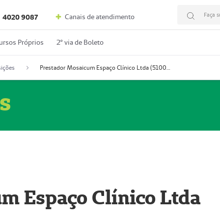
Faça s
Canais de atendimento
4020 9087
ursos Próprios
2º via de Boleto
ições
Prestador Mosaicum Espaço Clínico Ltda (51004352-0)
s
m Espaço Clínico Ltda