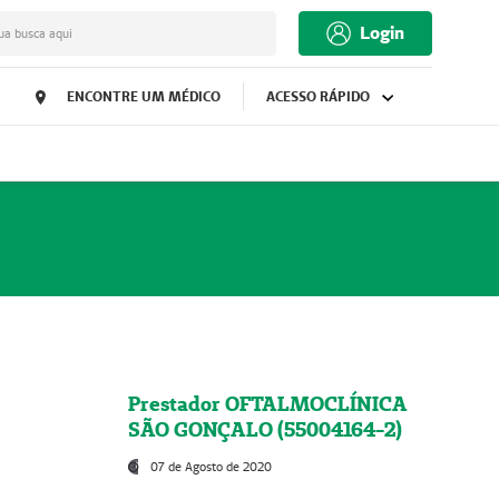
Login
ua busca aqui
ENCONTRE UM MÉDICO
ACESSO RÁPIDO
Prestador OFTALMOCLÍNICA
SÃO GONÇALO (55004164-2)
07 de Agosto de 2020