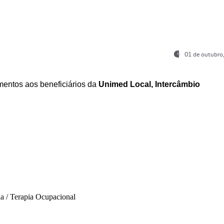
01 de outubro
entos aos beneficiários da
Unimed Local, Intercâmbio
ia / Terapia Ocupacional