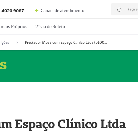
Faça s
Canais de atendimento
4020 9087
ursos Próprios
2º via de Boleto
ições
Prestador Mosaicum Espaço Clínico Ltda (51004352-0)
s
m Espaço Clínico Ltda