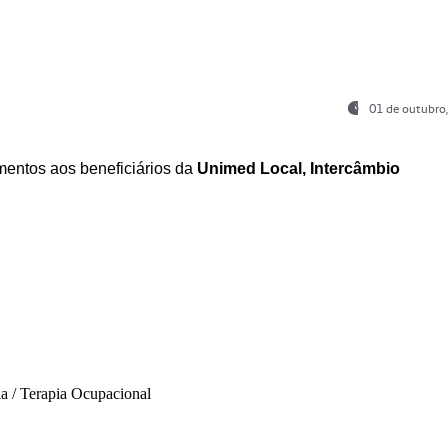
01 de outubro
entos aos beneficiários da
Unimed Local, Intercâmbio
ia / Terapia Ocupacional