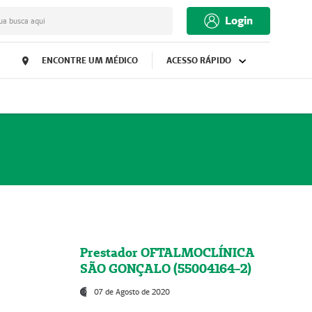
Login
ua busca aqui
ENCONTRE UM MÉDICO
ACESSO RÁPIDO
Prestador OFTALMOCLÍNICA
SÃO GONÇALO (55004164-2)
07 de Agosto de 2020