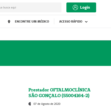
Login
ua busca aqui
ENCONTRE UM MÉDICO
ACESSO RÁPIDO
Prestador OFTALMOCLÍNICA
SÃO GONÇALO (55004164-2)
07 de Agosto de 2020