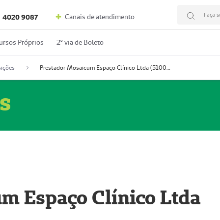
Faça s
Canais de atendimento
4020 9087
ursos Próprios
2º via de Boleto
ições
Prestador Mosaicum Espaço Clínico Ltda (51004352-0)
s
m Espaço Clínico Ltda