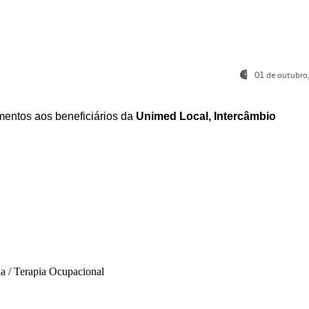
01 de outubro
entos aos beneficiários da
Unimed Local, Intercâmbio
ia / Terapia Ocupacional