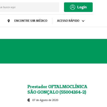
Login
ua busca aqui
ENCONTRE UM MÉDICO
ACESSO RÁPIDO
Prestador OFTALMOCLÍNICA
SÃO GONÇALO (55004164-2)
07 de Agosto de 2020