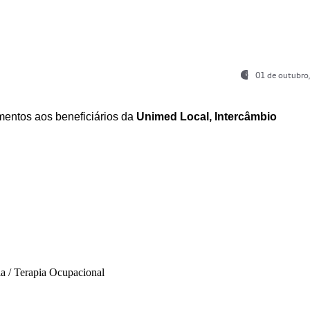
01 de outubro
entos aos beneficiários da
Unimed Local, Intercâmbio
ia / Terapia Ocupacional