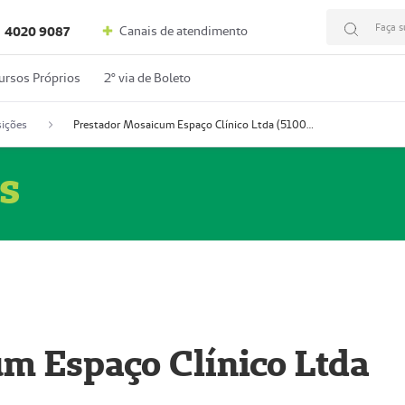
Faça s
Canais de atendimento
4020 9087
ursos Próprios
2º via de Boleto
ições
Prestador Mosaicum Espaço Clínico Ltda (51004352-0)
s
m Espaço Clínico Ltda