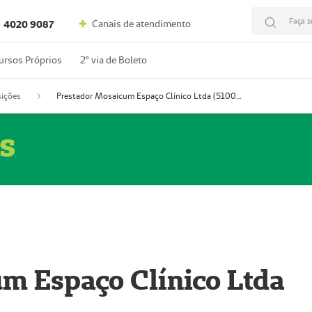
Faça s
Canais de atendimento
4020 9087
ursos Próprios
2º via de Boleto
ições
Prestador Mosaicum Espaço Clínico Ltda (51004352-0)
s
m Espaço Clínico Ltda