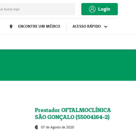
Login
ua busca aqui
ENCONTRE UM MÉDICO
ACESSO RÁPIDO
Prestador OFTALMOCLÍNICA
SÃO GONÇALO (55004164-2)
07 de Agosto de 2020