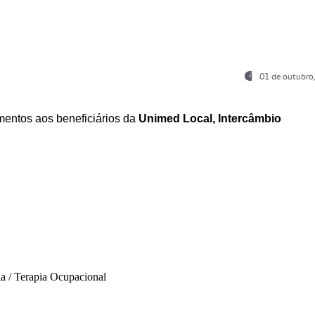
01 de outubro
entos aos beneficiários da
Unimed Local, Intercâmbio
ia / Terapia Ocupacional