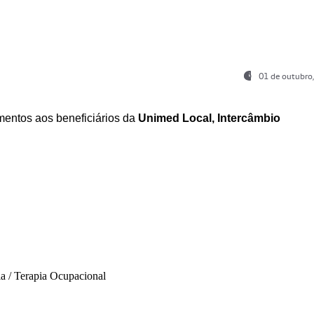
01 de outubro
entos aos beneficiários da
Unimed Local, Intercâmbio
ia / Terapia Ocupacional