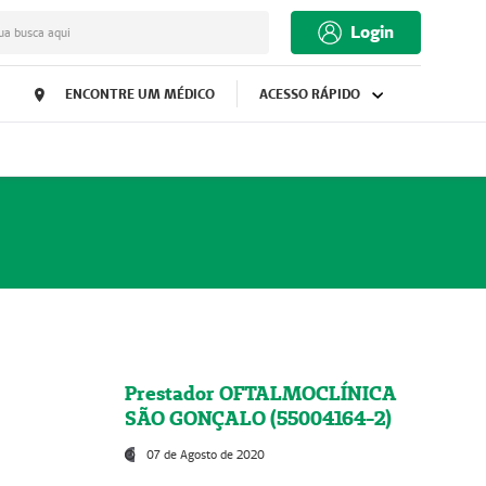
Login
ua busca aqui
ENCONTRE UM MÉDICO
ACESSO RÁPIDO
Prestador OFTALMOCLÍNICA
SÃO GONÇALO (55004164-2)
07 de Agosto de 2020