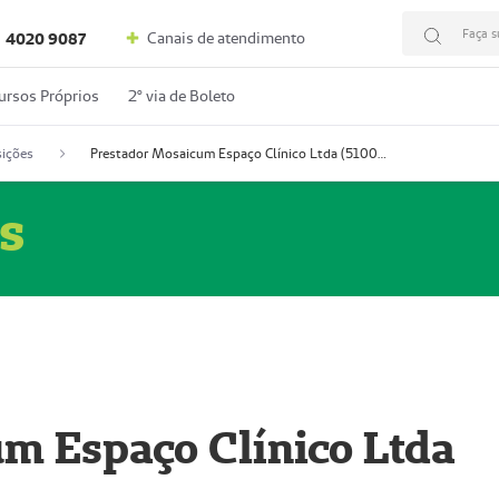
Faça s
Canais de atendimento
4020 9087
ursos Próprios
2º via de Boleto
ições
Prestador Mosaicum Espaço Clínico Ltda (51004352-0)
s
m Espaço Clínico Ltda