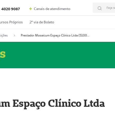
Faça s
Canais de atendimento
4020 9087
ursos Próprios
2º via de Boleto
ições
Prestador Mosaicum Espaço Clínico Ltda (51004352-0)
s
m Espaço Clínico Ltda