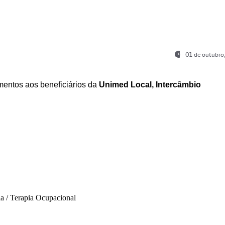
01 de outubro
entos aos beneficiários da
Unimed Local, Intercâmbio
ia / Terapia Ocupacional