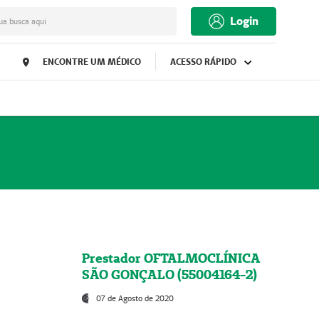
Login
ua busca aqui
ENCONTRE UM MÉDICO
ACESSO RÁPIDO
Prestador OFTALMOCLÍNICA
SÃO GONÇALO (55004164-2)
07 de Agosto de 2020