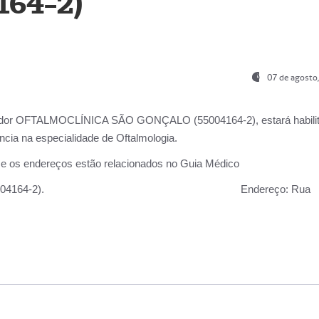
164-2)
07 de agosto
ador OFTALMOCLÍNICA SÃO GONÇALO (55004164-2), estará habili
cia na especialidade de Oftalmologia.
 e os endereços estão relacionados no Guia Médico
 GONÇALO (55004164-2).
Endereço:
Rua