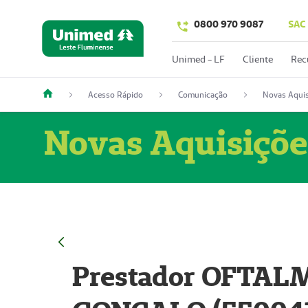
0800 970 9087
SAC
Unimed - LF
Cliente
Rec
Acesso Rápido
Comunicação
Novas Aquis
Novas Aquisiçõe
Prestador OFTAL