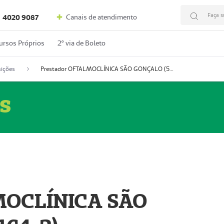
Faça s
Canais de atendimento
4020 9087
ursos Próprios
2º via de Boleto
ições
Prestador OFTALMOCLÍNICA SÃO GONÇALO (55004164-2)
s
MOCLÍNICA SÃO