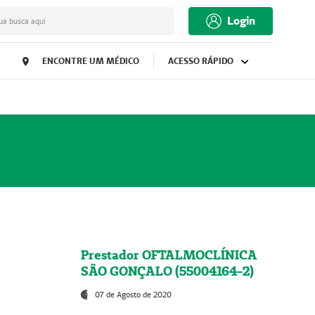
Login
ua busca aqui
ENCONTRE UM MÉDICO
ACESSO RÁPIDO
Prestador OFTALMOCLÍNICA
SÃO GONÇALO (55004164-2)
07 de Agosto de 2020