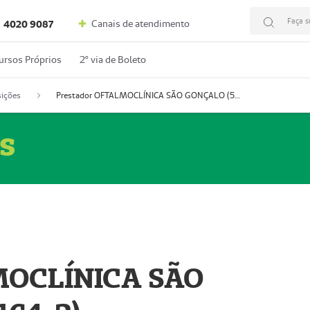
Faça s
Canais de atendimento
4020 9087
ursos Próprios
2º via de Boleto
ições
Prestador OFTALMOCLÍNICA SÃO GONÇALO (55004164-2)
s
MOCLÍNICA SÃO