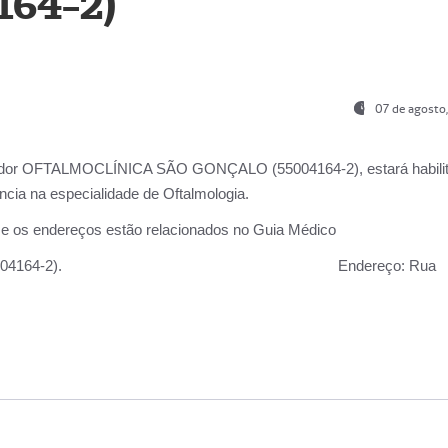
164-2)
07 de agosto
ador OFTALMOCLÍNICA SÃO GONÇALO (55004164-2), estará habili
cia na especialidade de Oftalmologia.
 e os endereços estão relacionados no Guia Médico
 GONÇALO (55004164-2).
Endereço:
Rua