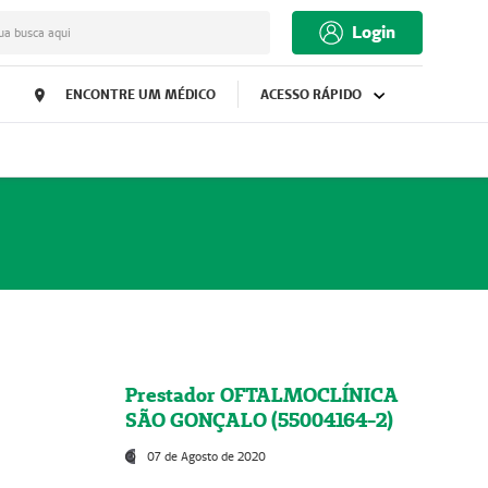
Login
ua busca aqui
ENCONTRE UM MÉDICO
ACESSO RÁPIDO
Prestador OFTALMOCLÍNICA
SÃO GONÇALO (55004164-2)
07 de Agosto de 2020