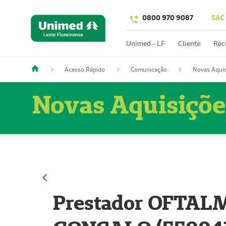
0800 970 9087
SAC
Unimed - LF
Cliente
Rec
Acesso Rápido
Comunicação
Novas Aquis
Novas Aquisiçõe
Prestador OFTAL