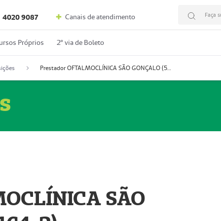
Faça s
Canais de atendimento
4020 9087
ursos Próprios
2º via de Boleto
ições
Prestador OFTALMOCLÍNICA SÃO GONÇALO (55004164-2)
s
MOCLÍNICA SÃO