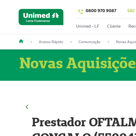
0800 970 9087
SAC
Unimed - LF
Cliente
Rec
Acesso Rápido
Comunicação
Novas Aquis
Novas Aquisiçõe
Prestador OFTAL