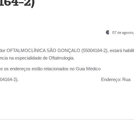
164-2)
07 de agosto
ador OFTALMOCLÍNICA SÃO GONÇALO (55004164-2), estará habili
cia na especialidade de Oftalmologia.
 e os endereços estão relacionados no Guia Médico
 GONÇALO (55004164-2).
Endereço:
Rua