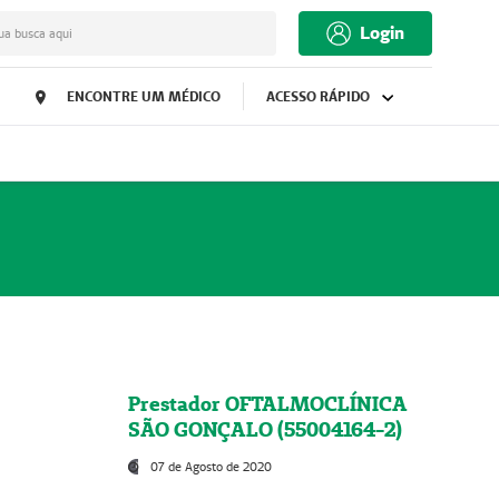
Login
ua busca aqui
ENCONTRE UM MÉDICO
ACESSO RÁPIDO
Prestador OFTALMOCLÍNICA
SÃO GONÇALO (55004164-2)
07 de Agosto de 2020